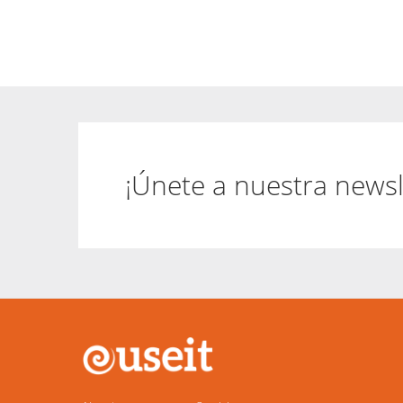
¡Únete a nuestra newsl
Main
navigation