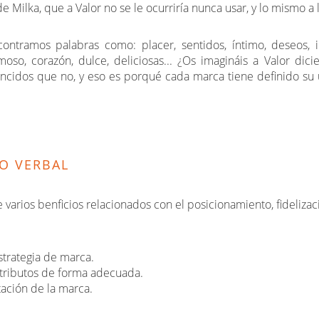
de Milka, que a Valor no se le ocurriría nunca usar, y lo mismo a 
contramos palabras como: placer, sentidos, íntimo, deseos, 
so, corazón, dulce, deliciosas... ¿Os imagináis a Valor dici
ncidos que no, y eso es porqué cada marca tiene definido su 
SO VERBAL
e varios benficios relacionados con el posicionamiento, fideliza
strategia de marca.
 atributos de forma adecuada.
ación de la marca.