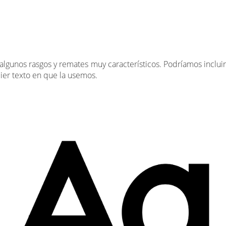
algunos rasgos y remates muy característicos. Podríamos incluirl
uier texto en que la usemos.