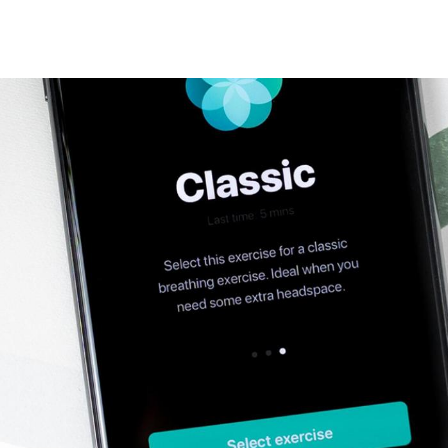
Vés
al
contingut