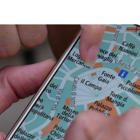
Vés
al
contingut