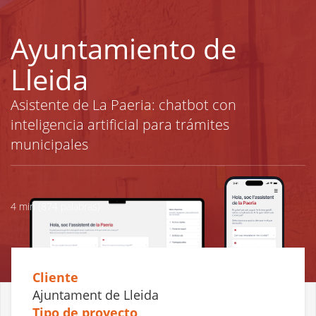
Pasar
al
contenido
Ayuntamiento de
principal
Lleida
Asistente de La Paeria: chatbot con
inteligencia artificial para trámites
municipales
4 min (874 palabras)
Cliente
Ajuntament de Lleida
Tipo de proyecto