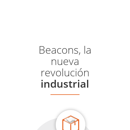
Pasar
al
contenido
principal
Beacons, la
nueva
revolución
industrial