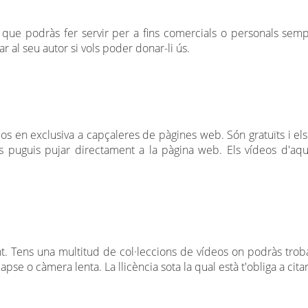
que podràs fer servir per a fins comercials o personals sempre 
 al seu autor si vols poder donar-li ús.
s en exclusiva a capçaleres de pàgines web. Són gratuïts i els 
ls puguis pujar directament a la pàgina web. Els vídeos d'aqu
t. Tens una multitud de col·leccions de vídeos on podràs troba
se o càmera lenta. La llicència sota la qual està t'obliga a citar