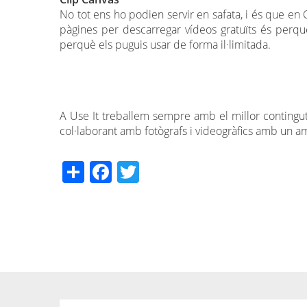
No tot ens ho podien servir en safata, i és que en 
pàgines per descarregar vídeos gratuïts és perq
perquè els puguis usar de forma il·limitada.
A Use It treballem sempre amb el millor contingut a
col·laborant amb fotògrafs i videogràfics amb un a
Share
Facebook
Twitter