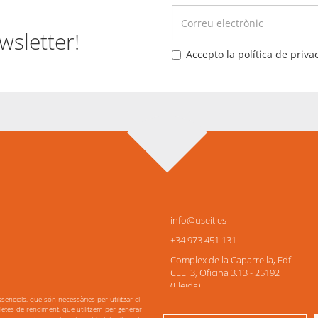
wsletter!
Accepto la política de privac
info@useit.es
+34 973 451 131
Complex de la Caparrella, Edf.
CEEI 3, Oficina 3.13 - 25192
(Lleida)
sencials, que són necessàries per utilitzar el
galetes de rendiment, que utilitzem per generar