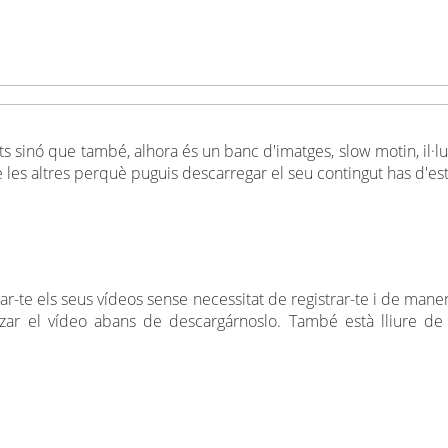
 sinó que també, alhora és un banc d'imatges, slow motin, il·lust
les altres perquè puguis descarregar el seu contingut has d'est
ar-te els seus vídeos sense necessitat de registrar-te i de man
zar el vídeo abans de descargárnoslo. També està lliure de 