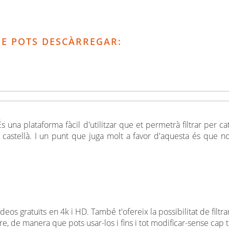
QUE POTS DESCÀRREGAR:
 una plataforma fàcil d'utilitzar que et permetrà filtrar per ca
castellà. I un punt que juga molt a favor d'aquesta és que no 
 gratuïts en 4k i HD. També t'ofereix la possibilitat de filtrar
ure, de manera que pots usar-los i fins i tot modificar-sense cap t