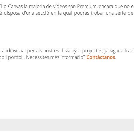
Clip Canvas la majoria de vídeos són Premium, encara que no et a
uè disposa d'una secció en la qual podràs trobar una sèrie d
udiovisual per als nostres dissenys i projectes, ja sigui a tra
mpli portfoli. Necessites més informació?
Contáctanos
.