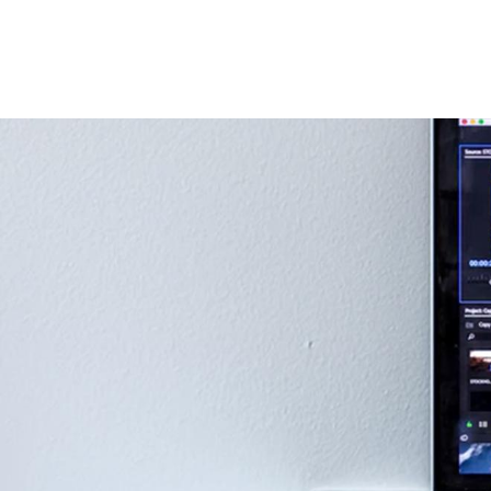
Vés
al
contingut