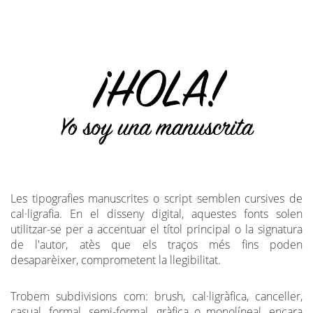
Les tipografies manuscrites o script semblen cursives de
cal·ligrafia. En el disseny digital, aquestes fonts solen
utilitzar-se per a accentuar el títol principal o la signatura
de l'autor, atès que els traços més fins poden
desaparèixer, comprometent la llegibilitat.
Trobem subdivisions com: brush, cal·ligràfica, canceller,
casual, formal, semi-formal, gràfica o monolíneal, encara