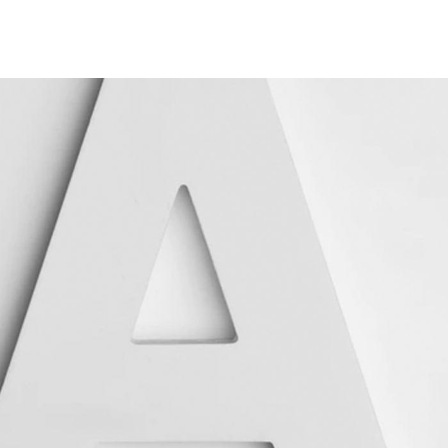
Vés
al
contingut