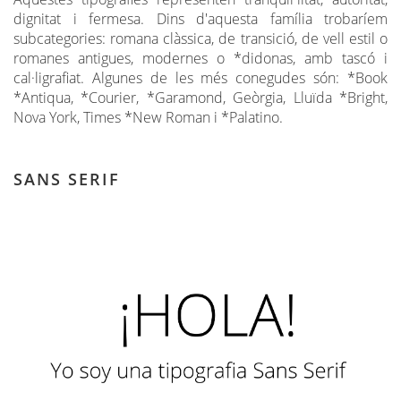
dignitat i fermesa. Dins d'aquesta família trobaríem
subcategories: romana clàssica, de transició, de vell estil o
romanes antigues, modernes o *didonas, amb tascó i
cal·ligrafiat. Algunes de les més conegudes són: *Book
*Antiqua, *Courier, *Garamond, Geòrgia, Lluïda *Bright,
Nova York, Times *New Roman i *Palatino.
SANS SERIF