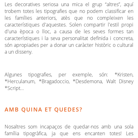
Les decoratives seriosa una mica el grup “altres”, aquí
trobem totes les tipografies que no podem classificar en
les famílies anteriors, atès que no compleixen les
característiques d'aquestes. Solen compartir l'estil propi
d'una època o lloc, a causa de les seves formes tan
característiques i la seva personalitat definida i concreta,
són apropiades per a donar un caràcter històric o cultural
a un disseny.
Algunes tipografies, per exemple, són: *Kristen,
*Herculanum, *Bragadoccio, *Desdemona, Walt Disney
*Script...
AMB QUINA ET QUEDES?
Nosaltres som incapaços de quedar-nos amb una sola
família tipogràfica, ja que ens encanten totes! Les