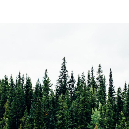
Vés
al
contingut