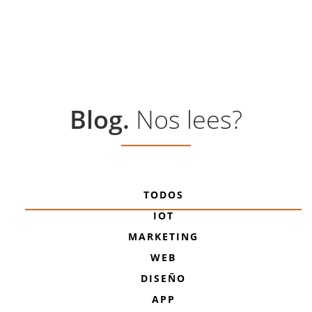
Pasar
al
contenido
principal
Blog.
Nos lees?
TODOS
IOT
MARKETING
WEB
DISEÑO
APP