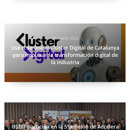
/blog/use-it-une-cluster-digital-catalunya-impulsar-
transformacion-digital-industria
30 Enero 2026
Use It se une al Clúster Digital de Catalunya
para impulsar la transformación digital de
la industria
/blog/useit-participa-5a-edicion-accelera-creixement-lleida
19 Enero 2026
USEIT participa en la 5ª edición de Accelera