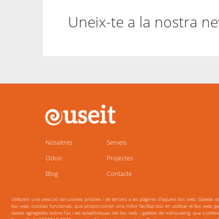
Uneix-te a la nostra ne
Main
navigation
Nosaltres
Serveis
Odoo
Projectes
Blog
Contacte
Utilitzem una selecció de cookies pròpies i de tercers a les pàgines d'aquest lloc web: Galetes es
lloc web; cookies funcionals, que proporcionen una millor facilitat dús en utilitzar el lloc web; 
dades agregades sobre l'ús i les estadístiques del lloc web; i galetes de màrqueting, que s'utilitze