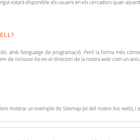
tingut estarà disponible els usuaris en els cercadors quan aques
ELL?
ir, amb llenguatge de programació. Però la forma més còmoda 
m de incloure-ho en el directori de la nostra web com un arxiu
volem mostrar un exemple de Sitemap (el del nostre lloc web), 