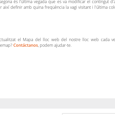
egona és l'última vegada que es va modificar el contingut d'
ixí definir amb quina freqüència la vagi visitant i l'última co
actualitzat el Mapa del lloc web del nostre lloc web cada 
itemap?
Contáctanos
, podem ajudar-te.