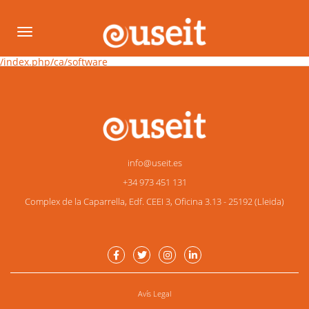
Vés
al
Toggle
contingut
navigation
Link
/index.php/ca/software
Main
info@useit.es
navigation
+34 973 451 131
Complex de la Caparrella, Edf. CEEI 3, Oficina 3.13 - 25192 (Lleida)
Avís Legal
menu_footer