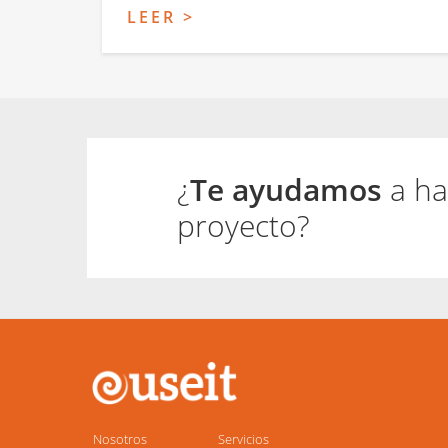
LEER >
¿
Te ayudamos
a ha
proyecto?
Main
navigation
Nosotros
Servicios