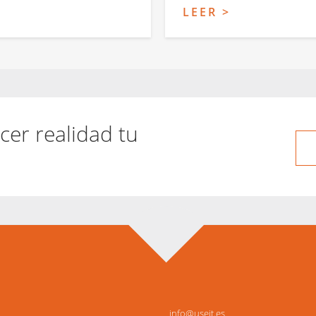
LEER >
cer realidad tu
info@useit.es