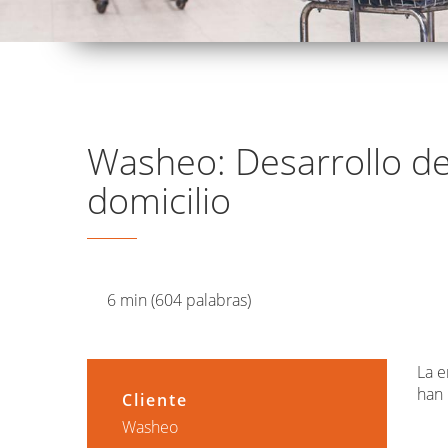
Washeo: Desarrollo d
domicilio
6 min (604 palabras)
La e
han 
Cliente
Washeo