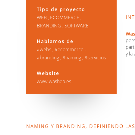
Tipo de proyecto
IN
WEB
ECOMMERCE
BRANDING
SOFTWARE
Was
pers
Hablamos de
part
webs
ecommerce
y la
branding
naming
servicios
Website
www.washeo.es
NAMING Y BRANDING, DEFINIENDO LAS