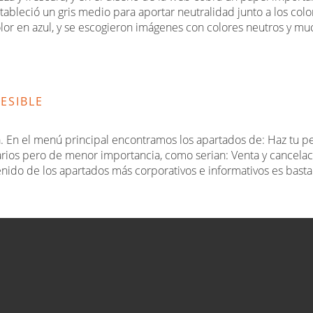
bleció un gris medio para aportar neutralidad junto a los colo
olor en azul, y se escogieron imágenes con colores neutros y muc
ESIBLE
va. En el menú principal encontramos los apartados de: Haz tu p
sarios pero de menor importancia, como serian: Venta y cancelació
tenido de los apartados más corporativos e informativos es basta