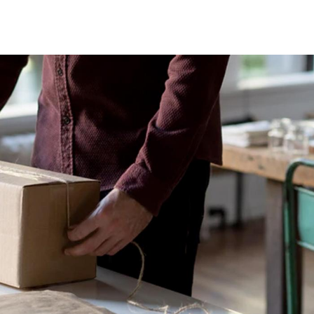
Vés
al
contingut