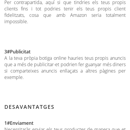
Per contrapartida, aquí si que tindries els teus propis
clients fins i tot podries tenir els teus propis client
fidelitzats, cosa que amb Amazon seria totalment
impossible.
3#Publicitat
A la teva pròpia botiga online hauries teus propis anuncis
que a més de publicitar-et podrien fer guanyar més diners
si comparteixes anuncis enllaçats a altres pàgines per
exemple.
DESAVANTATGES
1#Enviament
Necessitaràs enviar els teus productes de manera que et