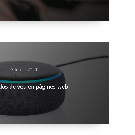
n-pagines-web
3 febrer 2020
os de veu en pàgines web