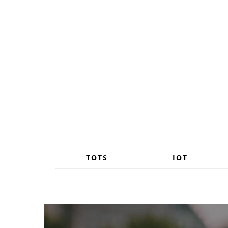
Vés
al
contingut
TOTS
IOT
/ca/blog/videobots-la-nova-revolucio-dels-xatbots