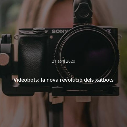
21 abril 2020
Videobots: la nova revolució dels xatbots