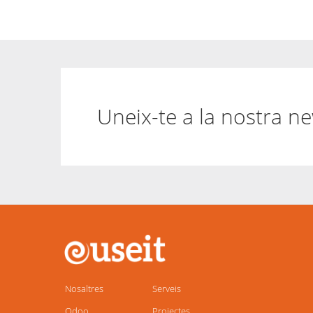
Uneix-te a la nostra ne
Main
navigation
Nosaltres
Serveis
Odoo
Projectes