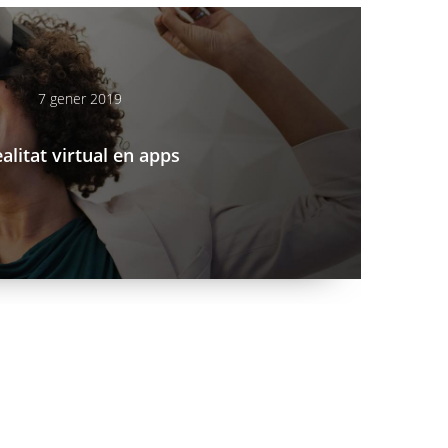
7 gener 2019
alitat virtual en apps