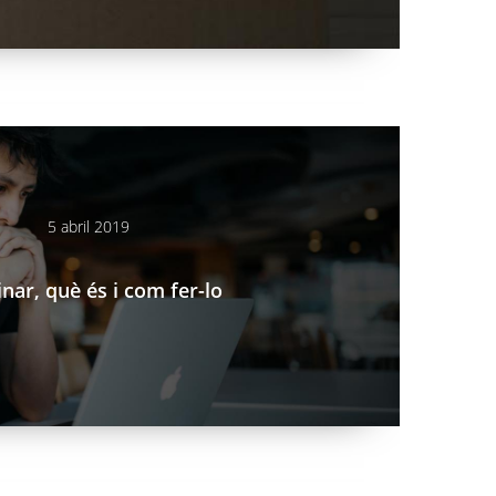
-fer-lo
5 abril 2019
nar, què és i com fer-lo
pps