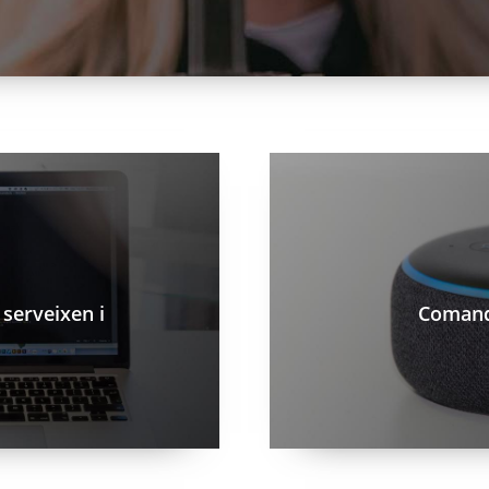
/ca/blog/comandos-de-veu-e
 serveixen i
Comand