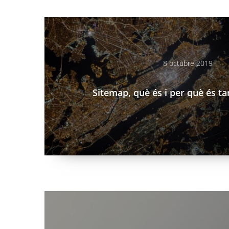
/index.php/ca/blog/sitemap-que-es-i-que-es-tan-impo
8 octubre 2019
Sitemap, què és i per què és t
/index.php/ca/blog/diferencies-entre-hosting-i-domin