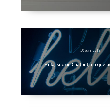
/ca/blog/hola-soc-un-chatbot-en-que-puc-ajudar-te
30 abril 2019
Hola, sóc un Chatbot, en què p
/index.php/ca/blog/apps-multiplataforma-com-es-pr