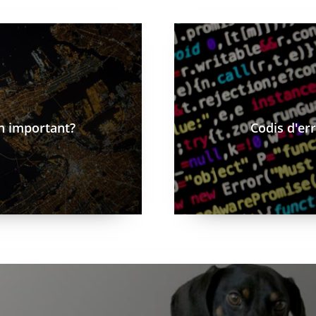
rtant
/ca/blog/codis-derror-en-una
an important?
Codis d'er
i