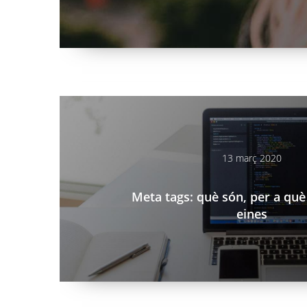
/ca/blog/meta-tags-que-son-que-serveixen-i-eines
13 març 2020
Meta tags: què són, per a què
eines