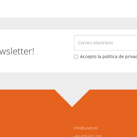
wsletter!
Accepto la política de privac
info@useit.es
+34 973 451 131