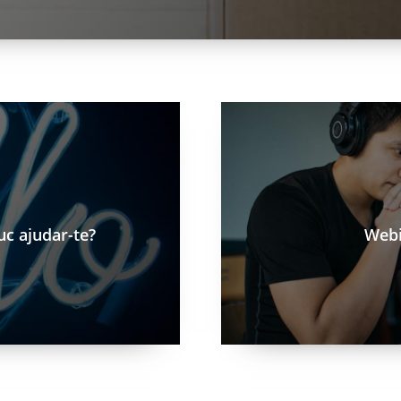
/ca/blog/webinar-que-es-i-com
uc ajudar-te?
Webi
ogramen
/ca/blog/realitat-virtual-en-a