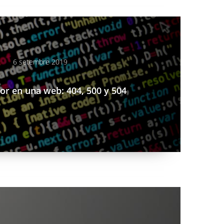
-web-404-500-y-504
6 setembre 2019
ror en una web: 404, 500 y 504