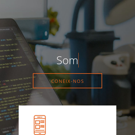
Vés
al
contingut
Som
in
CONEIX-NOS