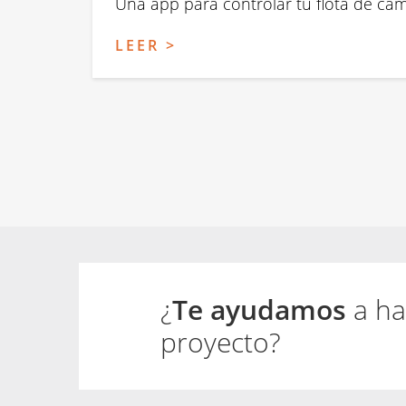
Una app para controlar tu flota de ca
LEER >
Paginación
¿
Te ayudamos
a ha
proyecto?