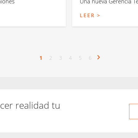
miones
Una nueva Gerencia Terr
LEER >
Página
1
Página
2
Página
3
Página
4
Página
5
Página
6
actual
cer realidad tu